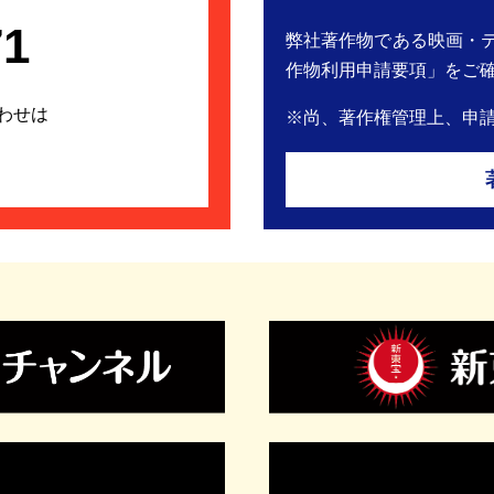
71
弊社著作物である映画・
作物利用申請要項」をご
ox「私の逆転人生 ～契約結 婚で社長夫人～」が絶賛配信中！
会う 。誤解から始まった関係が、契約結婚へと繋がる…！佐
わせは
※尚、著作権管理上、申
新東宝／国際放映》と《近代映画協会》の歩み」が開催されま
お運びください。詳しくは添付のチラシをご覧ください。
会」の歩みチラシ
特集』が１０月１９日（土）から開催されます！！皆様、是非