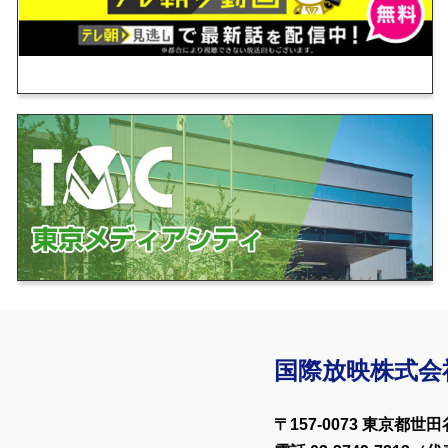
売タイトルやＴシャツなどの関連グッズを掲載！是非本文をクリ
オープン！ コンパクトになったスイッチャー、ホリゾント照明
５月３１日の期間、各種機材の更新工事を行います。リニューア
ル 新東宝の天知茂」2022年10月7日～10月13日 新文
国際放映株式会
クション」が2022年8月23日創刊！
〒157-0073 東京都世田谷