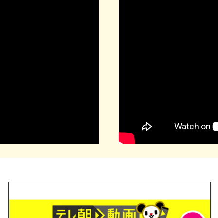
顧展「新東宝映画まつり」2024年7月6日～9月6日 シネ・ヌー
景の旅『大満足！今年最高の鉄旅を… 北海道 最東端から最北端
信決定! スペシャルゲスト星輝美さんをお迎えして、東京池袋・新
宝」 2023年7月毎週火曜日 新文芸坐にてレイトショー開催
新東宝」のプレスリリース・チラシはこちら