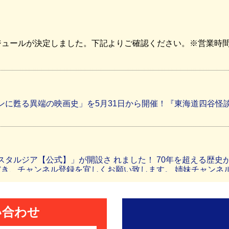
ジュールが決定しました。下記よりご確認ください。※営業時
に甦る異端の映画史」を5月31日から開催！『東海道四谷怪
ノスタルジア【公式】」が開設さ れました！ 70年を超える歴
だき、チャンネル登録を宜しくお願い致します。 姉妹チャン
い合わせ
門で 新東宝作品『銀座化粧』の４Kデジタルリマスター版を上