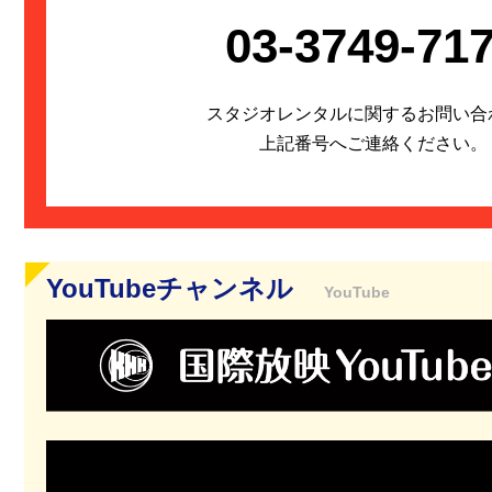
03-3749-71
2025/08/01
お知らせ
弊社が制作協力しました縦型ショートドラマ DramaB
薬を盛られ、何とか逃げるが、その途中で黒羽拓真に出
に立ち上がる。
スタジオレンタルに関するお問い合
私の逆転人生
上記番号へご連絡ください。
2025/2/7
お知らせ
映画ファン必見！展示イベント「日本映画史探検！ 《
社もご協力いたしました。入場無料！皆様、是非、足を
YouTubeチャンネル
YouTube
日本映画史探検！「新東宝国際放映」と「近代映画協
2024/9/27
お知らせ
シネマヴェーラ渋谷にて『安西郷子生誕90年＆新東宝
Webサイトをご覧ください。
2024/6/24
お知らせ