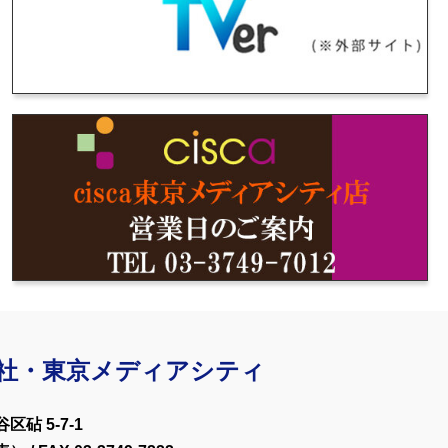
ックして最新情報をご覧ください！！
のLED化！詳細は、下記機材リストをご覧ください。
ルオープンは、６月１日からとなります。
芸坐にてレイトショー開催！
社・東京メディアシティ
区砧 5-7-1