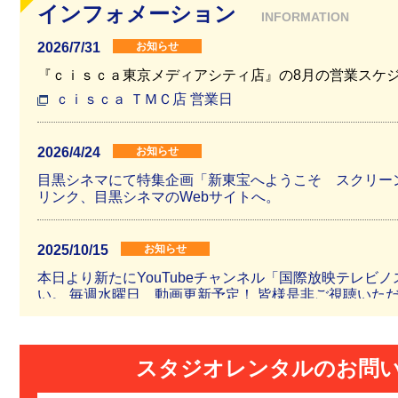
インフォメーション
INFORMATION
2026/7/31
お知らせ
『ｃｉｓｃａ東京メディアシティ店』の8月の営業スケ
ｃｉｓｃａ ＴＭＣ店 営業日
2026/4/24
お知らせ
目黒シネマにて特集企画「新東宝へようこそ スクリーン
リンク、目黒シネマのWebサイトへ。
2025/10/15
お知らせ
本日より新たにYouTubeチャンネル「国際放映テレビ
い。 毎週水曜日 動画更新予定！ 皆様是非ご視聴いた
2025/10/2
お知らせ
スタジオレンタルのお問
「東京国際映画祭２０２５」の日本映画クラシックス部