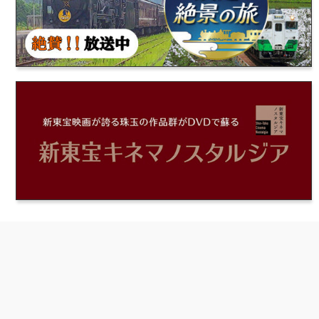
新東宝キネマノスタルジア最新情報！ BD・DVD発
2023/5/31
スタジオ
TMC-A1スタジオが６月１日（木）よりリニューアル
TMC-A１スタジオ 機材リスト
2023/3/31
スタジオ
東京メディアシティTMC-A1スタジオは、４月１日～
2022/10/3
お知らせ
新東宝キネマノスタルジア プレゼンツ「夜に薫り立つニヒ
2022/7/25
お知らせ
デアゴスティーニ・ジャパンより「隔週刊 西遊記DVDコレ