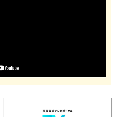
ヴォ（大阪・九条）にて開催！※本文リンクからシネ・ヌーヴ
へ』放送！！是非、ご視聴ください！！
文芸坐で開催中の「#新東宝千一夜銀幕の名花」ナビゲート
！」