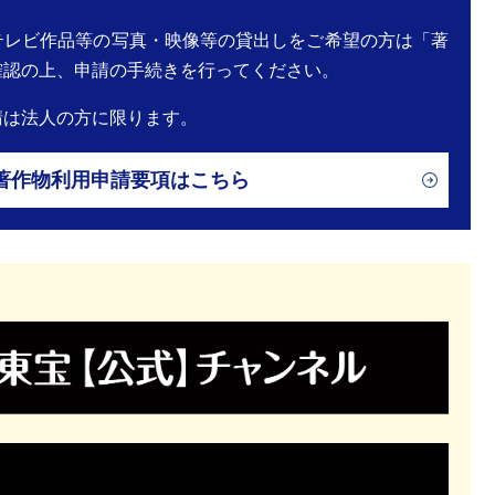
テレビ作品等の写真・映像等の貸出しをご希望の方は「著
確認の上、申請の手続きを行ってください。
ぜひご覧ください！ ＜あらすじ＞ 佐木優芽はヤクザに
藤家の嫉妬に悩まされながらも、拓真は優芽を守るため
請は法人の方に限ります。
著作物利用申請要項はこちら
す。国立映画アーカイブが主催する映画資料の展示に当
ご来場ください。詳しくは本文リンク、シネマヴェーラの